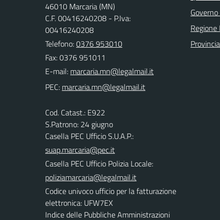
46010 Marcaria (MN)
Governo 
C.F. 00416240208 - P.Iva:
Regione 
00416240208
Telefono:
0376 953010
Provinci
Fax: 0376 951011
E-mail:
PEC:
Cod. Catast.: E922
S.Patrono: 24 giugno
Casella PEC Ufficio S.U.A.P.:
suap.marcaria@pec.it
Casella PEC Ufficio Polizia Locale:
poliziamarcaria@legalmail.it
Codice univoco ufficio per la fatturazione
elettronica: UFW7EX
Indice delle Pubbliche Amministrazioni