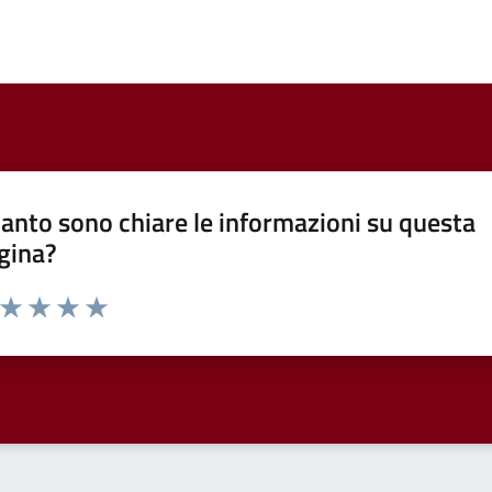
anto sono chiare le informazioni su questa
gina?
a da 1 a 5 stelle la pagina
ta 1 stelle su 5
Valuta 2 stelle su 5
Valuta 3 stelle su 5
Valuta 4 stelle su 5
Valuta 5 stelle su 5