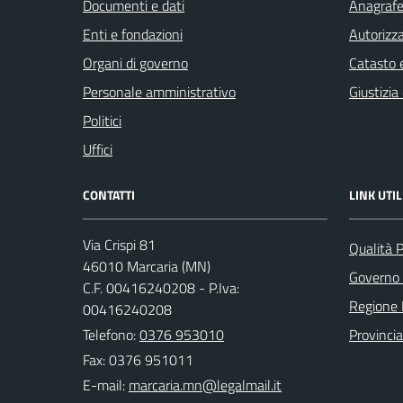
Documenti e dati
Anagrafe 
Enti e fondazioni
Autorizza
Organi di governo
Catasto e
Personale amministrativo
Giustizia
Politici
Uffici
CONTATTI
LINK UTIL
Via Crispi 81
Qualità 
46010 Marcaria (MN)
Governo 
C.F. 00416240208 - P.Iva:
Regione 
00416240208
Telefono:
0376 953010
Provinci
Fax: 0376 951011
E-mail: