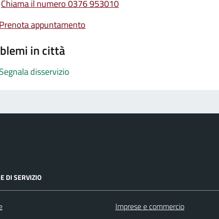
Chiama il numero 0376 953010
Prenota appuntamento
blemi in città
Segnala disservizio
E DI SERVIZIO
e
Imprese e commercio