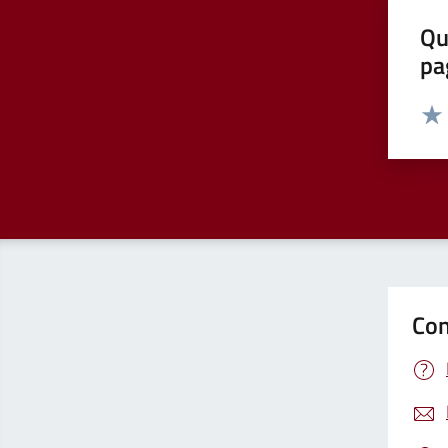
Qu
pa
Valut
Valu
Con