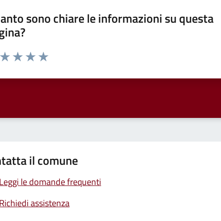
anto sono chiare le informazioni su questa
gina?
a da 1 a 5 stelle la pagina
ta 1 stelle su 5
Valuta 2 stelle su 5
Valuta 3 stelle su 5
Valuta 4 stelle su 5
Valuta 5 stelle su 5
tatta il comune
Leggi le domande frequenti
Richiedi assistenza