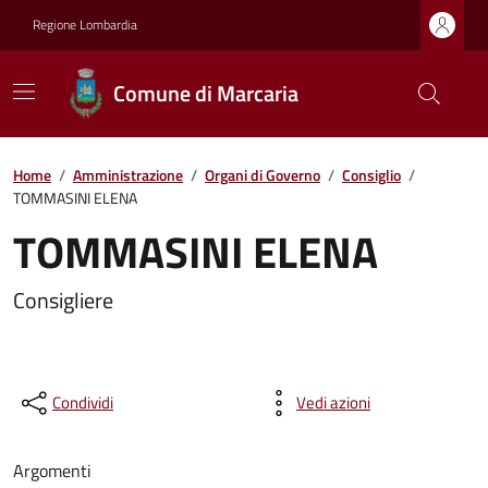
Regione Lombardia
Comune di Marcaria
Home
/
Amministrazione
/
Organi di Governo
/
Consiglio
/
TOMMASINI ELENA
TOMMASINI ELENA
Consigliere
Condividi
Vedi azioni
Argomenti