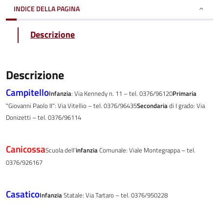
INDICE DELLA PAGINA
Descrizione
Descrizione
Campitello
Infanzia
: Via Kennedy n. 11 – tel. 0376/96120
Primaria
"Giovanni Paolo II": Via Vitellio – tel. 0376/96435
Secondaria
di I grado: Via
Donizetti – tel. 0376/96114
Canicossa
Scuola dell'
infanzia
Comunale: Viale Montegrappa – tel.
0376/926167
Casatico
Infanzia
Statale: Via Tartaro – tel. 0376/950228