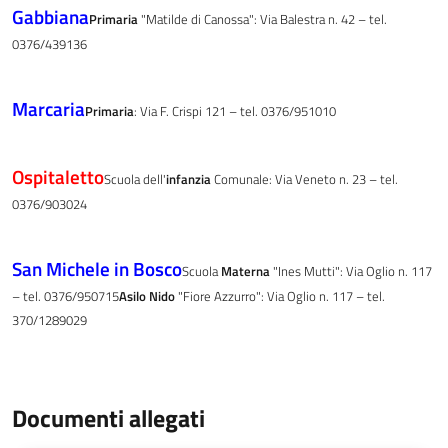
Gabbiana
Primaria
"Matilde di Canossa": Via Balestra n. 42 – tel.
0376/439136
Marcaria
Primaria
: Via F. Crispi 121 – tel. 0376/951010
Ospitaletto
Scuola dell'
infanzia
Comunale: Via Veneto n. 23 – tel.
0376/903024
San Michele in Bosco
Scuola
Materna
"Ines Mutti": Via Oglio n. 117
– tel. 0376/950715
Asilo Nido
"Fiore Azzurro": Via Oglio n. 117 – tel.
370/1289029
Documenti allegati