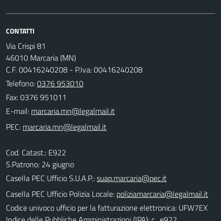
CONTATTI
Via Crispi 81
46010 Marcaria (MN)
C.F. 00416240208 - P.Iva: 00416240208
Telefono:
0376 953010
Fax: 0376 951011
E-mail:
PEC:
Cod. Catast.: E922
S.Patrono: 24 giugno
Casella PEC Ufficio S.U.A.P.:
suap.marcaria@pec.it
Casella PEC Ufficio Polizia Locale:
poliziamarcaria@legalmail.it
Codice univoco ufficio per la fatturazione elettronica: UFW7EX
Indice delle Pubbliche Amministrazioni (IPA): c_e922