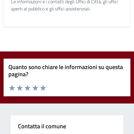
Le informazioni e i contatti degli Uffici di Città, gli uffici
aperti al pubblico e gli uffici assistenziali.
Quanto sono chiare le informazioni su questa
pagina?
Valuta da 1 a 5 stelle la pagina
Valuta 1 stelle su 5
Valuta 2 stelle su 5
Valuta 3 stelle su 5
Valuta 4 stelle su 5
Valuta 5 stelle su 5
Contatta il comune