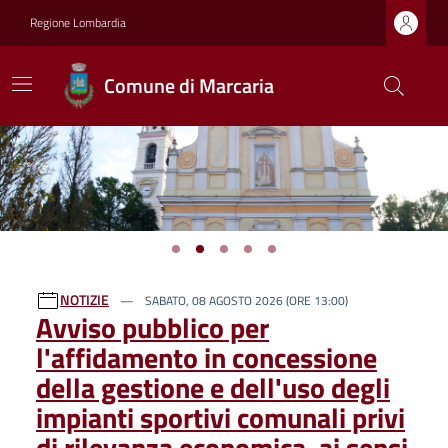
Regione Lombardia
Comune di Marcaria
Previous
Next
Ultime notizie
NOTIZIE
SABATO, 08 AGOSTO 2026 (ORE 13:00)
Avviso pubblico per
l'affidamento in concessione
della gestione e dell'uso degli
impianti sportivi comunali privi
di rilevanza economica, ai sensi