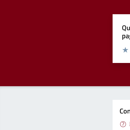
Qu
pa
Valut
Valu
Con