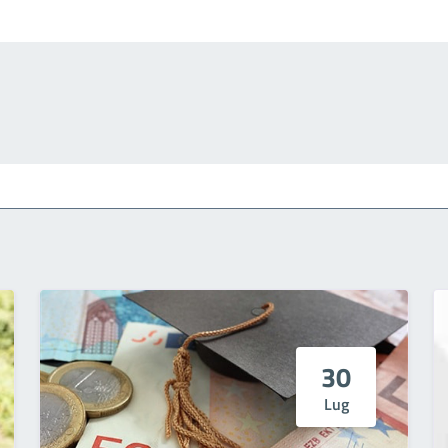
30
Lug