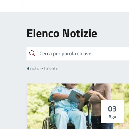
Elenco Notizie
cerca
9
notizie trovate
03
Ago