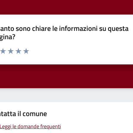
anto sono chiare le informazioni su questa
gina?
a da 1 a 5 stelle la pagina
ta 1 stelle su 5
Valuta 2 stelle su 5
Valuta 3 stelle su 5
Valuta 4 stelle su 5
Valuta 5 stelle su 5
tatta il comune
Leggi le domande frequenti