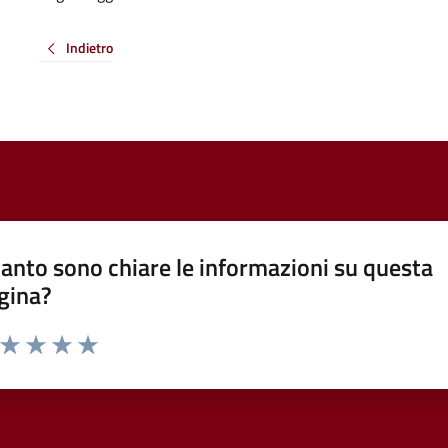
Indietro
anto sono chiare le informazioni su questa
gina?
a da 1 a 5 stelle la pagina
ta 1 stelle su 5
Valuta 2 stelle su 5
Valuta 3 stelle su 5
Valuta 4 stelle su 5
Valuta 5 stelle su 5