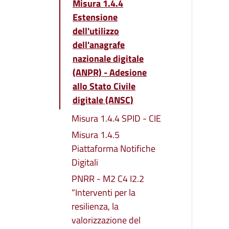
Misura 1.4.4
Estensione
dell'utilizzo
dell'anagrafe
nazionale digitale
(ANPR) - Adesione
allo Stato Civile
digitale (ANSC)
Misura 1.4.4 SPID - CIE
Misura 1.4.5
Piattaforma Notifiche
Digitali
PNRR - M2 C4 I2.2
“Interventi per la
resilienza, la
valorizzazione del