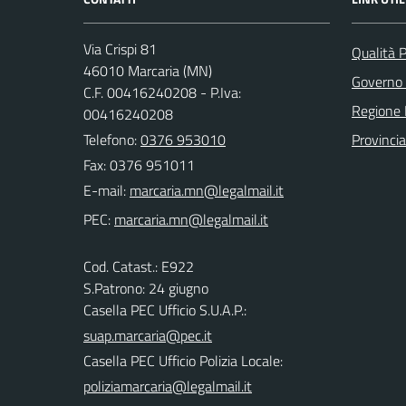
Via Crispi 81
Qualità 
46010 Marcaria (MN)
Governo 
C.F. 00416240208 - P.Iva:
Regione 
00416240208
Telefono:
0376 953010
Provinci
Fax: 0376 951011
E-mail:
PEC:
Cod. Catast.: E922
S.Patrono: 24 giugno
Casella PEC Ufficio S.U.A.P.:
suap.marcaria@pec.it
Casella PEC Ufficio Polizia Locale:
poliziamarcaria@legalmail.it