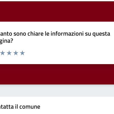
anto sono chiare le informazioni su questa
gina?
a da 1 a 5 stelle la pagina
ta 1 stelle su 5
Valuta 2 stelle su 5
Valuta 3 stelle su 5
Valuta 4 stelle su 5
Valuta 5 stelle su 5
tatta il comune