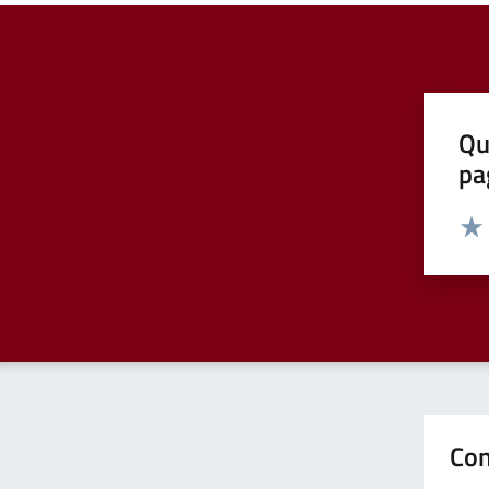
Qu
pa
Valut
Valu
Con