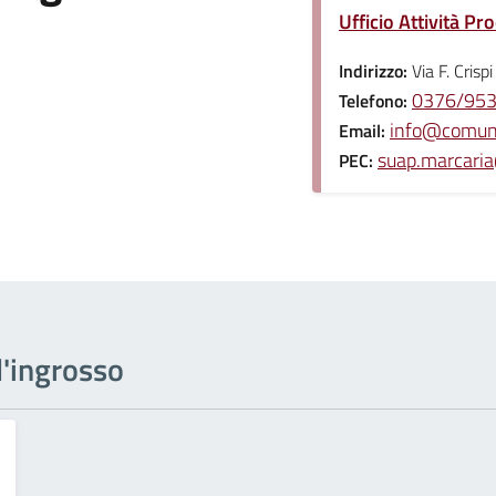
Ufficio Attività P
Indirizzo:
Via F. Cris
0376/95
Telefono:
info@comune
Email:
suap.marcaria
PEC:
ll'ingrosso