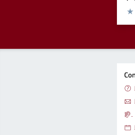
Valut
Valu
Con