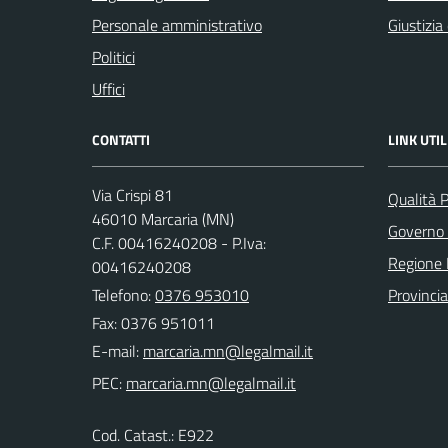
Personale amministrativo
Giustizia
Politici
Uffici
CONTATTI
LINK UTIL
Via Crispi 81
Qualità 
46010 Marcaria (MN)
Governo 
C.F. 00416240208 - P.Iva:
Regione 
00416240208
Telefono:
0376 953010
Provinci
Fax: 0376 951011
E-mail:
PEC:
Cod. Catast.: E922