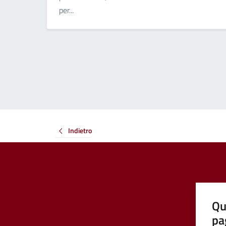
per...
Indietro
Qu
pa