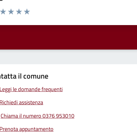
a da 1 a 5 stelle la pagina
ta 1 stelle su 5
Valuta 2 stelle su 5
Valuta 3 stelle su 5
Valuta 4 stelle su 5
Valuta 5 stelle su 5
tatta il comune
Leggi le domande frequenti
Richiedi assistenza
Chiama il numero 0376 953010
Prenota appuntamento