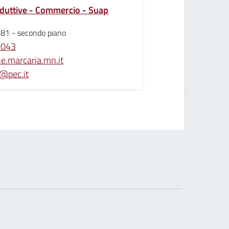
roduttive - Commercio - Suap
pi 81 - secondo piano
3043
.marcaria.mn.it
@pec.it