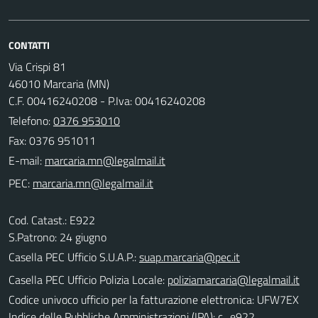
CONTATTI
Via Crispi 81
46010 Marcaria (MN)
C.F. 00416240208 - P.Iva: 00416240208
Telefono:
0376 953010
Fax: 0376 951011
E-mail:
PEC:
Cod. Catast.: E922
S.Patrono: 24 giugno
Casella PEC Ufficio S.U.A.P.:
suap.marcaria@pec.it
Casella PEC Ufficio Polizia Locale:
poliziamarcaria@legalmail.it
Codice univoco ufficio per la fatturazione elettronica: UFW7EX
Indice delle Pubbliche Amministrazioni (IPA): c_e922