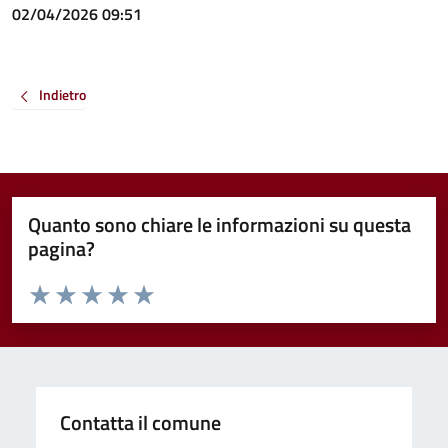
02/04/2026 09:51
Indietro
Quanto sono chiare le informazioni su questa
pagina?
Valuta da 1 a 5 stelle la pagina
Valuta 1 stelle su 5
Valuta 2 stelle su 5
Valuta 3 stelle su 5
Valuta 4 stelle su 5
Valuta 5 stelle su 5
Contatta il comune