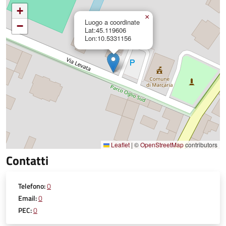
+
×
Luogo a coordinate
−
Lat:45.119606
Lon:10.5331156
Leaflet
|
©
OpenStreetMap
contributors
Contatti
Telefono:
0
Email:
0
PEC:
0