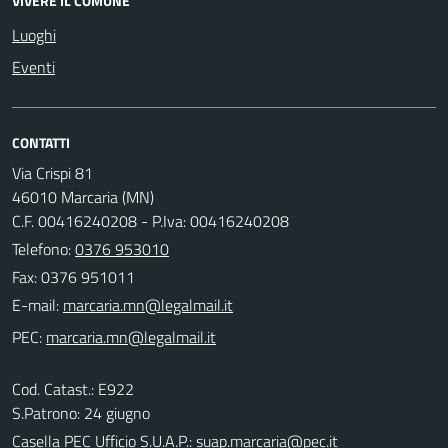
VIVERE IL COMUNE
Luoghi
Eventi
CONTATTI
Via Crispi 81
46010 Marcaria (MN)
C.F. 00416240208 - P.Iva: 00416240208
Telefono:
0376 953010
Fax: 0376 951011
E-mail:
PEC:
Cod. Catast.: E922
S.Patrono: 24 giugno
Casella PEC Ufficio S.U.A.P.:
suap.marcaria@pec.it