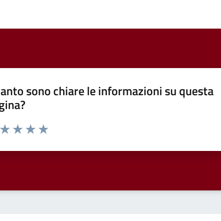
anto sono chiare le informazioni su questa
gina?
a da 1 a 5 stelle la pagina
ta 1 stelle su 5
Valuta 2 stelle su 5
Valuta 3 stelle su 5
Valuta 4 stelle su 5
Valuta 5 stelle su 5