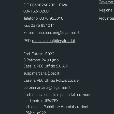
Governo 
C.F. 00416240208 - P.Iva:
Regione 
00416240208
Telefono:
0376 953010
Provinci
Fax: 0376 951011
E-mail:
PEC:
Cod. Catast.: E922
S.Patrono: 24 giugno
Casella PEC Ufficio S.U.A.P.:
suap.marcaria@pec.it
Casella PEC Ufficio Polizia Locale:
poliziamarcaria@legalmail.it
Codice univoco ufficio per la fatturazione
elettronica: UFW7EX
Indice delle Pubbliche Amministrazioni
(IPA): c_e922