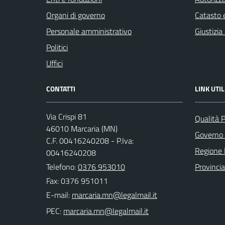
Organi di governo
Catasto e
Personale amministrativo
Giustizia
Politici
Uffici
CONTATTI
LINK UTIL
Via Crispi 81
Qualità 
46010 Marcaria (MN)
Governo 
C.F. 00416240208 - P.Iva:
Regione 
00416240208
Telefono:
0376 953010
Provinci
Fax: 0376 951011
E-mail:
PEC: