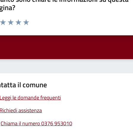
gina?
a da 1 a 5 stelle la pagina
ta 1 stelle su 5
Valuta 2 stelle su 5
Valuta 3 stelle su 5
Valuta 4 stelle su 5
Valuta 5 stelle su 5
tatta il comune
Leggi le domande frequenti
Richiedi assistenza
Chiama il numero 0376 953010