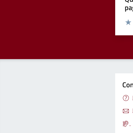
pa
Valut
Valu
Con