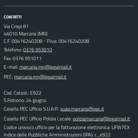
CONTATTI
Via Crispi 81
46010 Marcaria (MN)
C.F. 00416240208 - P.Iva: 00416240208
Telefono:
0376 953010
Fax: 0376 951011
E-mail:
PEC:
Cod. Catast.: E922
S.Patrono: 24 giugno
Casella PEC Ufficio S.U.A.P.:
suap.marcaria@pec.it
Casella PEC Ufficio Polizia Locale:
poliziamarcaria@legalmail.it
Codice univoco ufficio per la fatturazione elettronica: UFW7EX
Indice delle Pubbliche Amministrazioni (IPA): c_e922