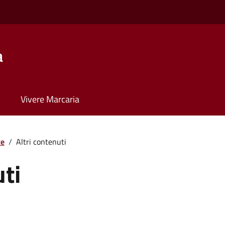
a
Vivere Marcaria
te
/
Altri contenuti
uti