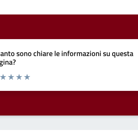
anto sono chiare le informazioni su questa
gina?
a da 1 a 5 stelle la pagina
ta 1 stelle su 5
Valuta 2 stelle su 5
Valuta 3 stelle su 5
Valuta 4 stelle su 5
Valuta 5 stelle su 5