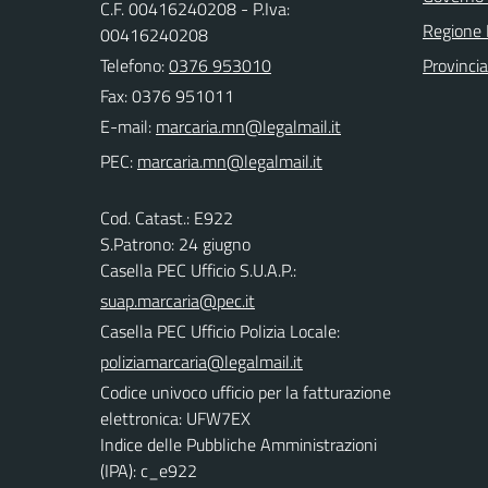
C.F. 00416240208 - P.Iva:
Regione 
00416240208
Telefono:
0376 953010
Provinci
Fax: 0376 951011
E-mail:
PEC:
Cod. Catast.: E922
S.Patrono: 24 giugno
Casella PEC Ufficio S.U.A.P.:
suap.marcaria@pec.it
Casella PEC Ufficio Polizia Locale:
poliziamarcaria@legalmail.it
Codice univoco ufficio per la fatturazione
elettronica: UFW7EX
Indice delle Pubbliche Amministrazioni
(IPA): c_e922