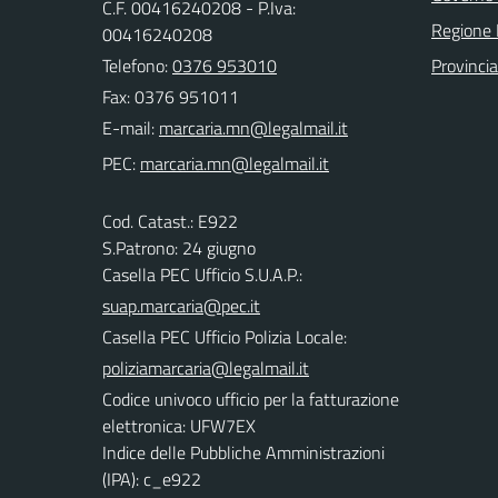
C.F. 00416240208 - P.Iva:
Regione 
00416240208
Telefono:
0376 953010
Provinci
Fax: 0376 951011
E-mail:
PEC:
Cod. Catast.: E922
S.Patrono: 24 giugno
Casella PEC Ufficio S.U.A.P.:
suap.marcaria@pec.it
Casella PEC Ufficio Polizia Locale:
poliziamarcaria@legalmail.it
Codice univoco ufficio per la fatturazione
elettronica: UFW7EX
Indice delle Pubbliche Amministrazioni
(IPA): c_e922