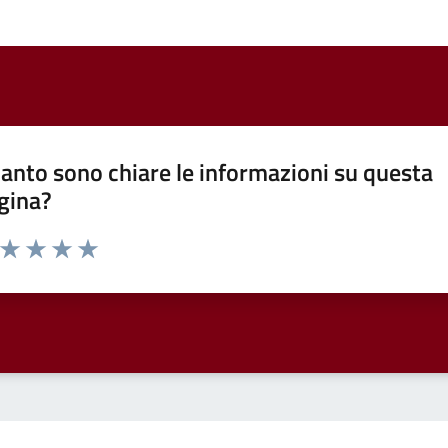
anto sono chiare le informazioni su questa
gina?
a da 1 a 5 stelle la pagina
ta 1 stelle su 5
Valuta 2 stelle su 5
Valuta 3 stelle su 5
Valuta 4 stelle su 5
Valuta 5 stelle su 5