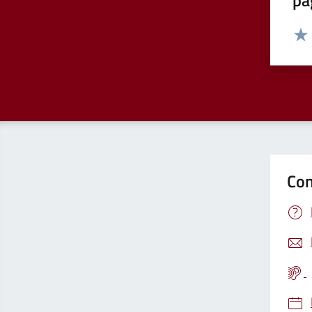
pa
Valut
Valu
Con