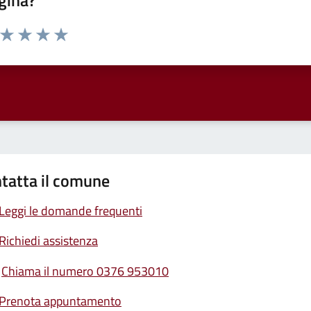
gina?
a da 1 a 5 stelle la pagina
ta 1 stelle su 5
Valuta 2 stelle su 5
Valuta 3 stelle su 5
Valuta 4 stelle su 5
Valuta 5 stelle su 5
tatta il comune
Leggi le domande frequenti
Richiedi assistenza
Chiama il numero 0376 953010
Prenota appuntamento