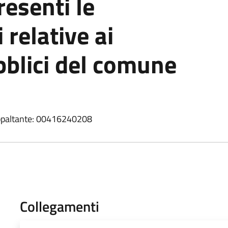
esenti le
 relative ai
bblici del comune
appaltante: 00416240208
Collegamenti