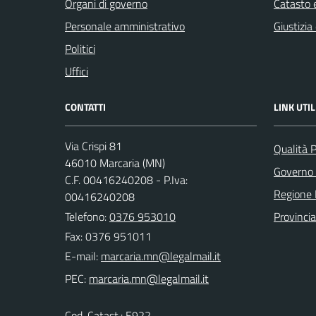
Organi di governo
Catasto e
Personale amministrativo
Giustizia
Politici
Uffici
CONTATTI
LINK UTIL
Via Crispi 81
Qualità 
46010 Marcaria (MN)
Governo 
C.F. 00416240208 - P.Iva:
Regione 
00416240208
Telefono:
0376 953010
Provinci
Fax: 0376 951011
E-mail:
PEC:
Cod. Catast.: E922