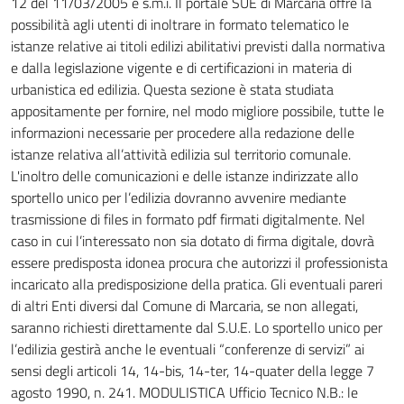
12 del 11/03/2005 e s.m.i. Il portale SUE di Marcaria offre la
possibilità agli utenti di inoltrare in formato telematico le
istanze relative ai titoli edilizi abilitativi previsti dalla normativa
e dalla legislazione vigente e di certificazioni in materia di
urbanistica ed edilizia. Questa sezione è stata studiata
appositamente per fornire, nel modo migliore possibile, tutte le
informazioni necessarie per procedere alla redazione delle
istanze relativa all’attività edilizia sul territorio comunale.
L'inoltro delle comunicazioni e delle istanze indirizzate allo
sportello unico per l’edilizia dovranno avvenire mediante
trasmissione di files in formato pdf firmati digitalmente. Nel
caso in cui l’interessato non sia dotato di firma digitale, dovrà
essere predisposta idonea procura che autorizzi il professionista
incaricato alla predisposizione della pratica. Gli eventuali pareri
di altri Enti diversi dal Comune di Marcaria, se non allegati,
saranno richiesti direttamente dal S.U.E. Lo sportello unico per
l’edilizia gestirà anche le eventuali “conferenze di servizi” ai
sensi degli articoli 14, 14-bis, 14-ter, 14-quater della legge 7
agosto 1990, n. 241. MODULISTICA Ufficio Tecnico N.B.: le