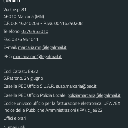
CONTATTI
Via Crispi 81
46010 Marcaria (MN)
C.F. 00416240208 - P.Iva: 00416240208
Telefono:
0376 953010
Fax: 0376 951011
E-mail:
PEC:
Cod. Catast.: E922
S.Patrono: 24 giugno
Casella PEC Ufficio S.U.A.P.:
suap.marcaria@pec.it
Casella PEC Ufficio Polizia Locale:
poliziamarcaria@legalmail.it
Codice univoco ufficio per la fatturazione elettronica: UFW7EX
Indice delle Pubbliche Amministrazioni (IPA): c_e922
Uffici e orari
Numeri utili