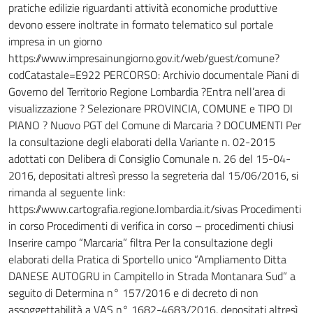
pratiche edilizie riguardanti attività economiche produttive
devono essere inoltrate in formato telematico sul portale
impresa in un giorno
https://www.impresainungiorno.gov.it/web/guest/comune?
codCatastale=E922 PERCORSO: Archivio documentale Piani di
Governo del Territorio Regione Lombardia ?Entra nell’area di
visualizzazione ? Selezionare PROVINCIA, COMUNE e TIPO DI
PIANO ? Nuovo PGT del Comune di Marcaria ? DOCUMENTI Per
la consultazione degli elaborati della Variante n. 02-2015
adottati con Delibera di Consiglio Comunale n. 26 del 15-04-
2016, depositati altresì presso la segreteria dal 15/06/2016, si
rimanda al seguente link:
https://www.cartografia.regione.lombardia.it/sivas Procedimenti
in corso Procedimenti di verifica in corso – procedimenti chiusi
Inserire campo “Marcaria” filtra Per la consultazione degli
elaborati della Pratica di Sportello unico “Ampliamento Ditta
DANESE AUTOGRU in Campitello in Strada Montanara Sud” a
seguito di Determina n° 157/2016 e di decreto di non
assoggettabilità a VAS n° 1682-4683/2016, depositati altresì